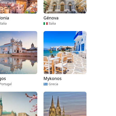
lonia
Génova
Italia
Italia
gos
Mykonos
Portugal
Grecia