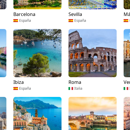
Barcelona
Sevilla
Má
España
España
Ibiza
Roma
Ve
España
Italia