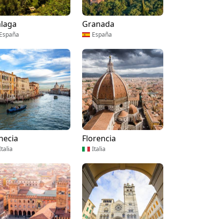
laga
Granada
España
España
necia
Florencia
Italia
Italia