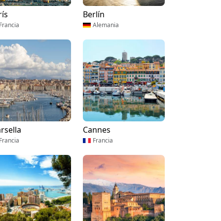
rís
Berlín
Francia
Alemania
rsella
Cannes
Francia
Francia