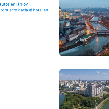
autos en Járkov,
eropuerto hacia el hotel en