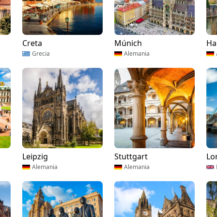
Creta
Múnich
Ha
Grecia
Alemania
Leipzig
Stuttgart
Lo
Alemania
Alemania