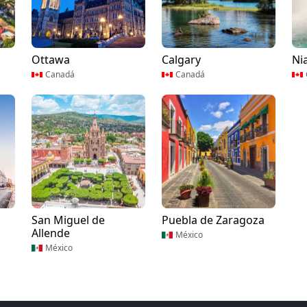
Ottawa
Calgary
Ni
Canadá
Canadá
San Miguel de
Puebla de Zaragoza
Allende
México
México