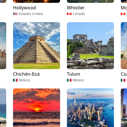
Hollywood
Whistler
Mo
Estados Unidos
Canadá
Chichén-Itzá
Tulum
Ci
México
México