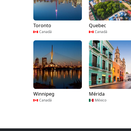
Toronto
Quebec
Canadá
Canadá
Winnipeg
Mérida
Canadá
México