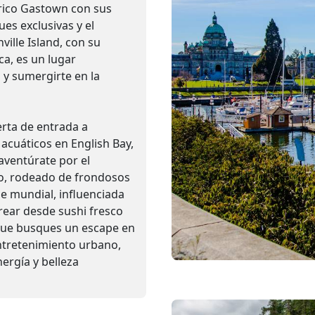
tórico Gastown con sus
es exclusivas y el
ille Island, con su
ca, es un lugar
 y sumergirte en la
erta de entrada a
 acuáticos en English Bay,
aventúrate por el
o, rodeado de frondosos
e mundial, influenciada
orear desde sushi fresco
 que busques un escape en
entretenimiento urbano,
ergía y belleza