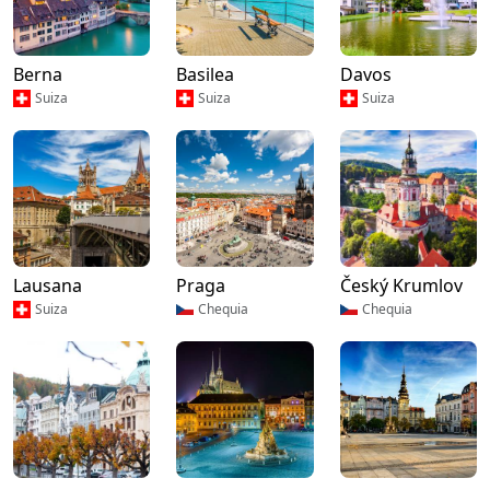
Berna
Basilea
Davos
Suiza
Suiza
Suiza
Lausana
Praga
Český Krumlov
Suiza
Chequia
Chequia