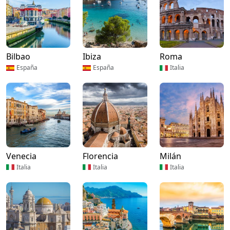
Bilbao
Ibiza
Roma
España
España
Italia
Venecia
Florencia
Milán
Italia
Italia
Italia