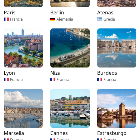
París
Berlín
Atenas
Francia
Alemania
Grecia
Lyon
Niza
Burdeos
Francia
Francia
Francia
Marsella
Cannes
Estrasburgo
Francia
Francia
Francia