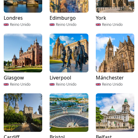
Londres
Edimburgo
York
Reino Unido
Reino Unido
Reino Unido
Glasgow
Liverpool
Mánchester
Reino Unido
Reino Unido
Reino Unido
Cardiff
Bristol
Belfast