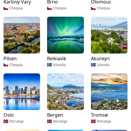
Karlovy Vary
Brno
Olomouc
Chequia
Chequia
Chequia
Pilsen
Reikiavik
Akureyri
Chequia
Islandia
Islandia
Oslo
Bergen
Tromsø
Noruega
Noruega
Noruega