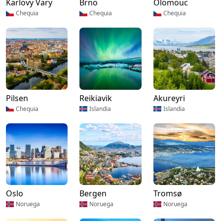
Karlovy Vary
Brno
Olomouc
Chequia
Chequia
Chequia
Pilsen
Reikiavik
Akureyri
Chequia
Islandia
Islandia
Oslo
Bergen
Tromsø
Noruega
Noruega
Noruega