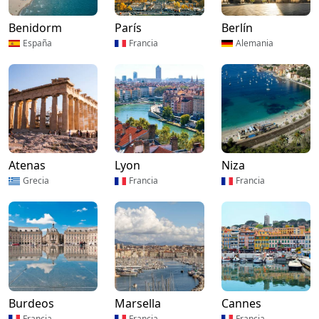
Benidorm
París
Berlín
España
Francia
Alemania
Atenas
Lyon
Niza
Grecia
Francia
Francia
Burdeos
Marsella
Cannes
Francia
Francia
Francia