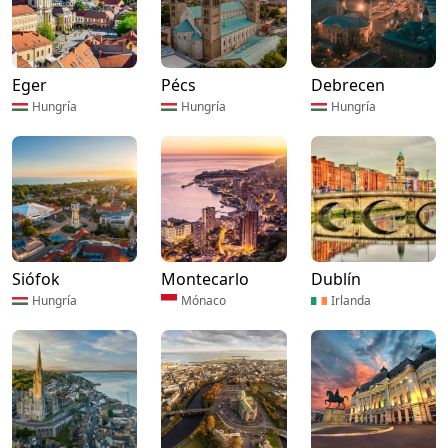
Eger
Pécs
Debrecen
Hungría
Hungría
Hungría
Siófok
Montecarlo
Dublín
Hungría
Mónaco
Irlanda