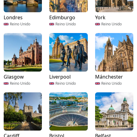
Londres
Edimburgo
York
Reino Unido
Reino Unido
Reino Unido
Glasgow
Liverpool
Mánchester
Reino Unido
Reino Unido
Reino Unido
Cardiff
Bristol
Belfast