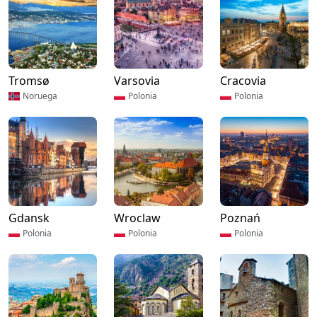
Tromsø
Varsovia
Cracovia
Noruega
Polonia
Polonia
Gdansk
Wroclaw
Poznań
Polonia
Polonia
Polonia