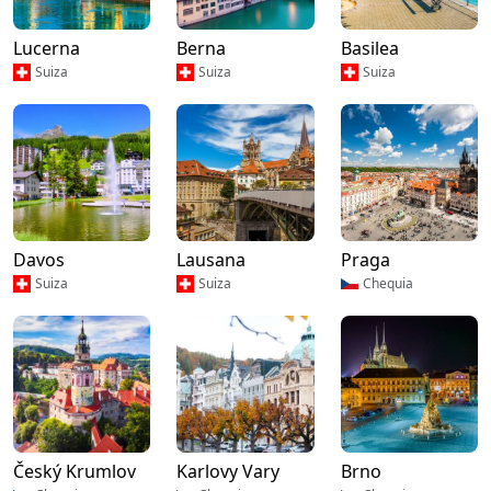
Lucerna
Berna
Basilea
Suiza
Suiza
Suiza
Davos
Lausana
Praga
Suiza
Suiza
Chequia
Český Krumlov
Karlovy Vary
Brno