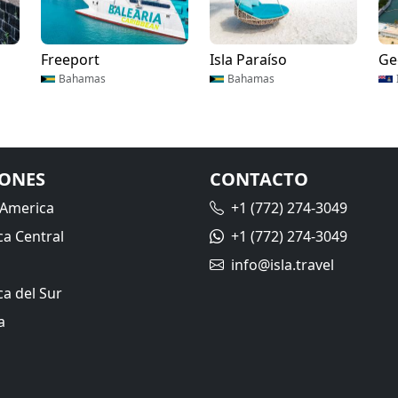
Freeport
Isla Paraíso
Ge
Bahamas
Bahamas
IONES
CONTACTO
 America
+1 (772) 274-3049
a Central
+1 (772) 274-3049
info@isla.travel
a del Sur
a