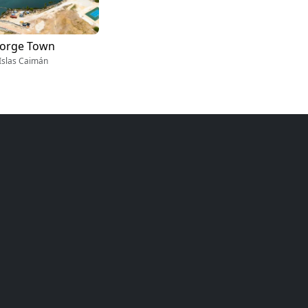
orge Town
Islas Caimán