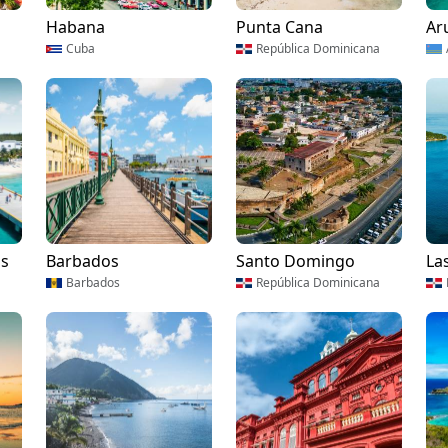
Habana
Punta Cana
Ar
Cuba
República Dominicana
os
Barbados
Santo Domingo
La
Barbados
República Dominicana