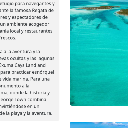
refugio para navegantes y
rante la famosa Regata de
res y espectadores de
e un ambiente acogedor
anía local y restaurantes
frescos.
 a la aventura y la
evas ocultas y las lagunas
 Exuma Cays Land and
 para practicar esnórquel
 vida marina. Para una
Monumento a la
ma, donde la historia y
 George Town combina
onvirtiéndose en un
e la playa y la aventura.