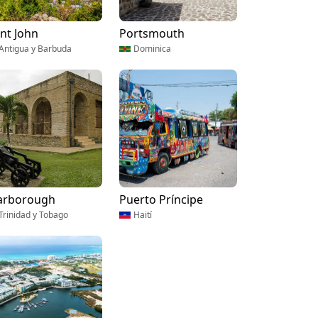
int John
Portsmouth
Antigua y Barbuda
Dominica
arborough
Puerto Príncipe
Trinidad y Tobago
Haití