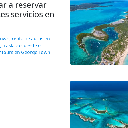
ar a reservar
es servicios en
own, renta de autos en
 traslados desde el
y tours en George Town.